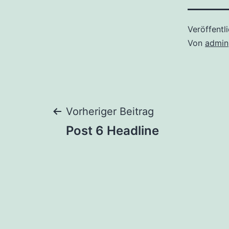
Veröffentl
Von
admin
Beitrags-
Vorheriger Beitrag
Post 6 Headline
Navigation