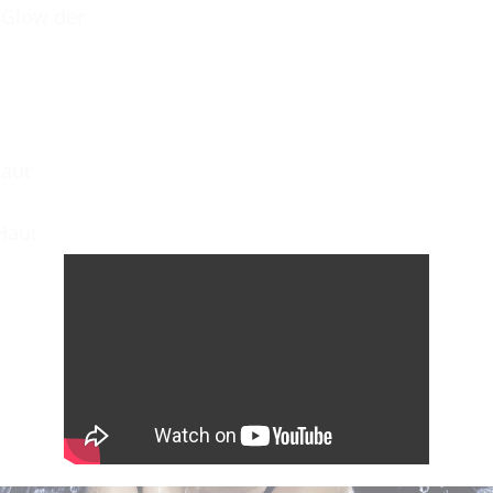
/ Glow der
Haut
 Haut