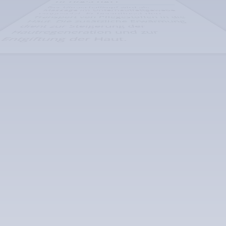
eingesetzt. Er beeinflusst den
Transport von Pflegestoffen in die
Haut. Die zusätzliche Erwärmung
dient zur Steigerung der
Hautregeneration und zur
Entgiftung der Haut.
RADIOFREQUENZ
Die Radiofrequenz erzeugt durch
die Radiowellen angenehme
Schwingungen in der Haut. Durch
die gezielte Behandlung wird die
Haut gestärkt und die