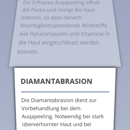
Ein 3-Phasen Auqapeeling öffnet
die Poren und reinigt die Haut
intensiv, so dass danach
feuchtigkeitsspendende Wirkstoffe
wie Hyluronsäuren und Vitamine in
die Haut eingeschleust werden
können.
DIAMANTABRASION
Die Diamantabrasion dient zur
Vorbehandlung bei dem
Auqapeeling. Notwendig bei stark
überverhornter Haut und bei