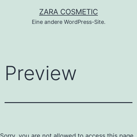
Zum
ZARA COSMETIC
Inhalt
Eine andere WordPress-Site.
springen
Preview
Sorry, you are not allowed to access this page.